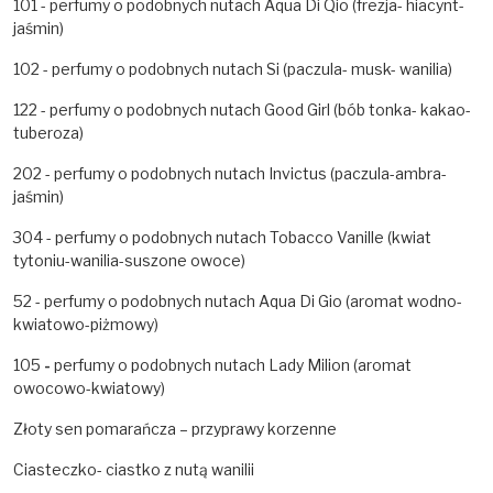
101 - perfumy o podobnych nutach Aqua Di Qio (frezja- hiacynt-
jaśmin)
102 - perfumy o podobnych nutach Si (paczula- musk- wanilia)
122 - perfumy o podobnych nutach Good Girl (bób tonka- kakao-
tuberoza)
202 - perfumy o podobnych nutach Invictus (paczula-ambra-
jaśmin)
304 - perfumy o podobnych nutach Tobacco Vanille (kwiat
tytoniu-wanilia-suszone owoce)
52 - perfumy o podobnych nutach Aqua Di Gio
(aromat wodno-
kwiatowo-piżmowy)
105
-
perfumy o podobnych nutach Lady Milion (aromat
owocowo-kwiatowy)
Złoty sen pomarańcza – przyprawy korzenne
Ciasteczko- ciastko z nutą wanilii