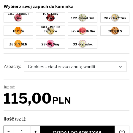
Wybierz swój zapach do kominka
101 - Aqua Di
105 - Lady
Gio
Milion
122 - Good Girl
202 - Invictus
304 - Vanille
102 - Si
Tabacco
52 - Aqua Di Gio
COOKIES
ZŁOTY SEN
28 - My Way
33 - Paradox
Zapachy
:
Już od:
115,00
PLN
Ilość
(szt.)
:
−
+
DODAJ DO KOSZYKA