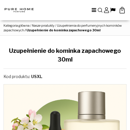
Menu
Szukaj
Panel
Lang
Kategoria główna
/
Nasze produkty
/
Uzupełnienia do perfumeryjnych kominków
zapachowych
/
Uzupełnienie do kominka zapachowego 30ml
Uzupełnienie do kominka zapachowego
30ml
Kod produktu
:
USXL