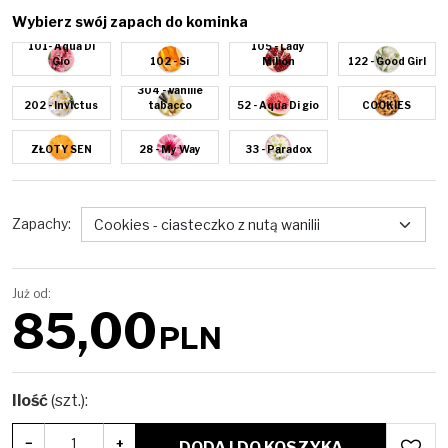
Wybierz swój zapach do kominka
101- Aqua Di
105 - Lady
Gio
102 - Si
Milion
122 - Good Girl
304 - Vanille
202 - Invictus
tabacco
52 - Aqua Di gio
COOKIES
ZŁOTY SEN
28 - My Way
33 - Paradox
Zapachy
:
Już od:
85,00
PLN
Ilość
(szt.)
:
−
+
DODAJ DO KOSZYKA