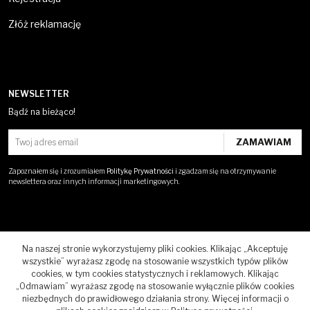
Złóż reklamację
NEWSLETTER
Bądź na bieżąco!
Zapoznałem się i zrozumiałem
Politykę Prywatności
i zgadzam się na otrzymywanie
newslettera oraz innych informacji marketingowych.
Na naszej stronie wykorzystujemy pliki cookies. Klikając „Akceptuję
wszystkie” wyrażasz zgodę na stosowanie wszystkich typów plików
cookies, w tym cookies statystycznych i reklamowych. Klikając
„Odmawiam” wyrażasz zgodę na stosowanie wyłącznie plików cookies
COPYRIGHTS © BY PURE HOME PERFUME, 2024. ALL RIGHTS
niezbędnych do prawidłowego działania strony. Więcej informacji o
RESERVED.