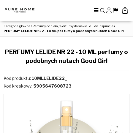
Menu
Szukaj
Panel
Lang
Kategoria główna
/
Perfumy do ciała
/
Perfumy damskie Le Lide inspiracje
/
PERFUMY LELIDE NR 22 - 10 ML perfumy o podobnych nutach Good Girl
PERFUMY LELIDE NR 22 - 10 ML perfumy o
podobnych nutach Good Girl
Kod produktu
:
10MLLELIDE22_
Kod kreskowy
:
5905647608723