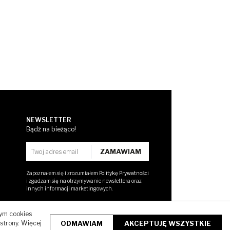
NEWSLETTER
Bądź na bieżąco!
Zapoznałem się i zrozumiałem
Politykę Prywatności
i zgadzam się na otrzymywanie newslettera oraz
innych informacji marketingowych.
tym cookies
strony. Więcej
ODMAWIAM
AKCEPTUJĘ WSZYSTKIE