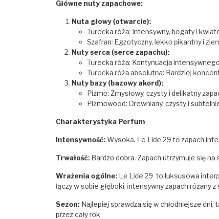
Główne nuty zapachowe:
Nuta głowy (otwarcie):
Turecka róża: Intensywny, bogaty i kwia
Szafran: Egzotyczny, lekko pikantny i ziem
Nuty serca (serce zapachu):
Turecka róża: Kontynuacja intensywnego
Turecka róża absolutna: Bardziej koncen
Nuty bazy (bazowy akord):
Piżmo: Zmysłowy, czysty i delikatny zapach
Piżmowood: Drewniany, czysty i subteln
Charakterystyka Perfum
Intensywność:
Wysoka. Le Lide 29 to zapach inte
Trwałość:
Bardzo dobra. Zapach utrzymuje się na s
Wrażenia ogólne:
Le Lide 29 to luksusowa interp
łączy w sobie głęboki, intensywny zapach różany 
Sezon:
Najlepiej sprawdza się w chłodniejsze dni, 
przez cały rok