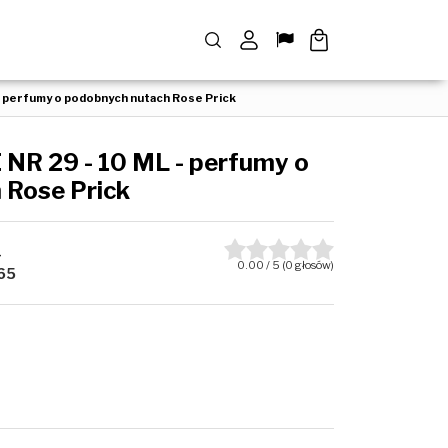
Szukaj
Panel
Lang
- perfumy o podobnych nutach Rose Prick
R 29 - 10 ML - perfumy o
 Rose Prick
_
0.00
/
5
(
0
głosów)
65