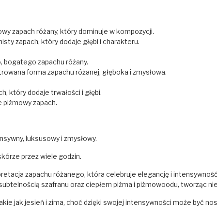
towy zapach różany, który dominuje w kompozycji.
isty zapach, który dodaje głębi i charakteru.
, bogatego zapachu różany.
trowana forma zapachu różanej, głęboka i zmysłowa.
, który dodaje trwałości i głębi.
ie piżmowy zapach.
nsywny, luksusowy i zmysłowy.
kórze przez wiele godzin.
retacja zapachu różanego, która celebruje elegancję i intensywnoś
z subtelnością szafranu oraz ciepłem piżma i piżmowoodu, tworząc n
takie jak jesień i zima, choć dzięki swojej intensywności może być n