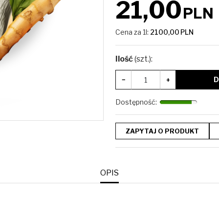
21,00
PLN
Cena za 1l:
2100,00
PLN
Ilość
(szt.)
:
D
−
+
Dostępność
:
ZAPYTAJ O PRODUKT
OPIS