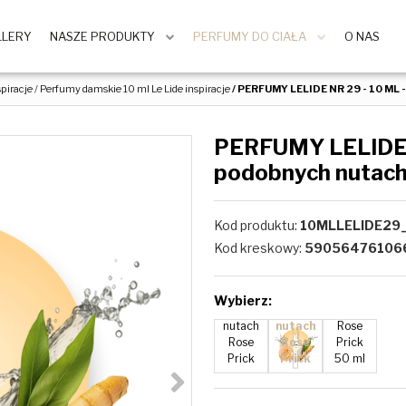
LLERY
NASZE PRODUKTY
PERFUMY DO CIAŁA
O NAS
piracje
/
Perfumy damskie 10 ml Le Lide inspiracje
/
PERFUMY LELIDE NR 29 - 10 ML 
PERFUMY LELIDE N
podobnych nutach
PERFU
PERFU
MY
MY
LELIDE
LELIDE
Kod produktu
:
10MLLELIDE29
NR 29 -
NR 29 -
50ML -
10 ML -
Kod kreskowy
:
59056476106
perfum
perfu
y o
my o
podobn
podob
TOM
Wybierz:
ych
nych
FORD
nutach
nutach
Rose
Rose
Rose
Prick
Prick
Prick
50 ml
>