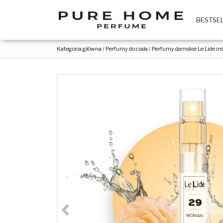
BESTSE
Kategoria główna
/
Perfumy do ciała
/
Perfumy damskie Le Lide ins
<