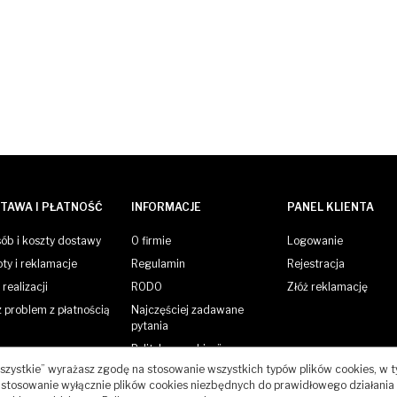
TAWA I PŁATNOŚĆ
INFORMACJE
PANEL KLIENTA
ób i koszty dostawy
O firmie
Logowanie
ty i reklamacje
Regulamin
Rejestracja
realizacji
RODO
Złóż reklamację
 problem z płatnością
Najczęściej zadawane
pytania
Polityka „cookies”
 wszystkie” wyrażasz zgodę na stosowanie wszystkich typów plików cookies, w 
Kontakt
stosowanie wyłącznie plików cookies niezbędnych do prawidłowego działania 