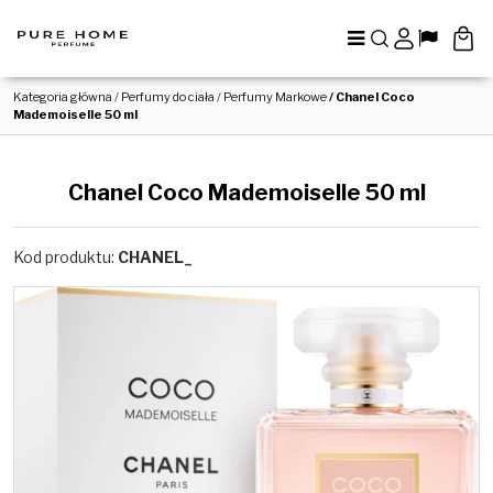
Menu
Szukaj
Panel
Lang
Kategoria główna
/
Perfumy do ciała
/
Perfumy Markowe
/
Chanel Coco
Mademoiselle 50 ml
Chanel Coco Mademoiselle 50 ml
Kod produktu
:
CHANEL_