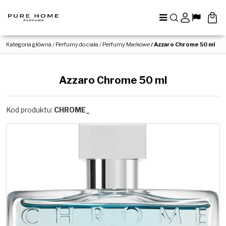
Menu
Szukaj
Panel
Lang
Kategoria główna
/
Perfumy do ciała
/
Perfumy Markowe
/
Azzaro Chrome 50 ml
Azzaro Chrome 50 ml
Kod produktu
:
CHROME_