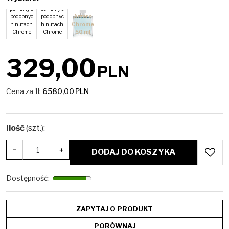
10 ML -
50ML -
perfumy o
perfumy o
podobnyc
podobnyc
Azzaro
h nutach
h nutach
Chrome
Chrome
Chrome
50 ml
329,00
PLN
Cena za 1l:
6580,00
PLN
Ilość
(szt.)
:
−
+
DODAJ DO KOSZYKA
Dostępność
:
ZAPYTAJ O PRODUKT
PORÓWNAJ