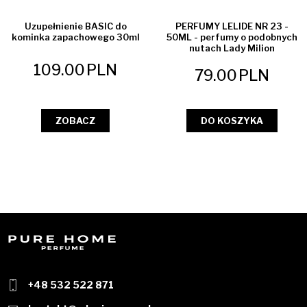
WYPRZEDAŻ
Uzupełnienie BASIC do
PERFUMY LELIDE NR 23 -
kominka zapachowego 30ml
50ML - perfumy o podobnych
nutach Lady Milion
109.00
PLN
79.00
PLN
ZOBACZ
DO KOSZYKA
+48 532 522 871