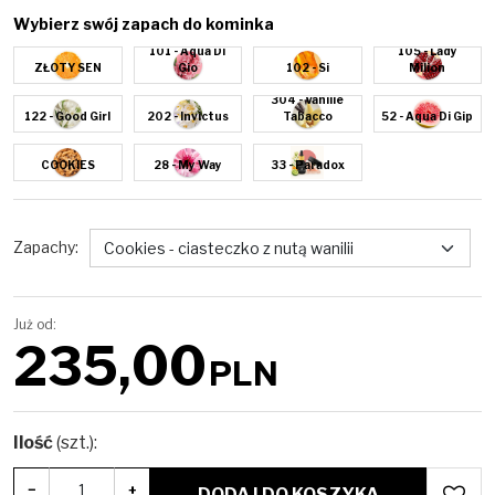
Wybierz swój zapach do kominka
101 - Aqua Di
105 - Lady
ZŁOTY SEN
Gio
102 - Si
Milion
304 - Vanille
122 - Good Girl
202 - Invictus
Tabacco
52 - Aqua Di Gip
COOKIES
28 - My Way
33 - Paradox
Zapachy
:
Już od:
235,00
PLN
Ilość
(szt.)
:
−
+
DODAJ DO KOSZYKA