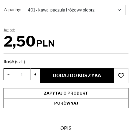
Zapachy
:
Już od:
2,50
PLN
Ilość
(szt.)
:
−
+
DODAJ DO KOSZYKA
ZAPYTAJ O PRODUKT
PORÓWNAJ
OPIS