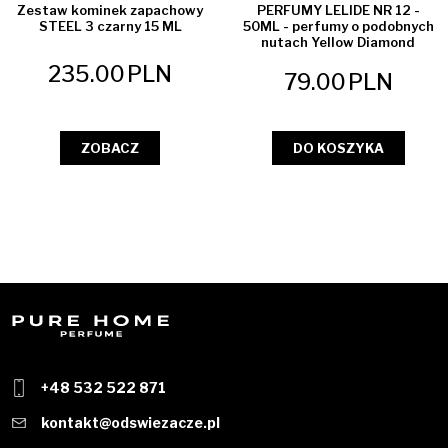
Zestaw kominek zapachowy
PERFUMY LELIDE NR 12 -
STEEL 3 czarny 15 ML
50ML - perfumy o podobnych
nutach Yellow Diamond
235.00
PLN
79.00
PLN
ZOBACZ
DO KOSZYKA
+48 532 522 871
kontakt@odswiezacze.pl