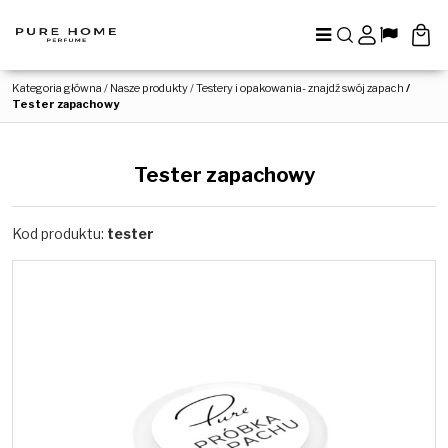
Menu
Szukaj
Panel
Lang
Kategoria główna
/
Nasze produkty
/
Testery i opakowania- znajdź swój zapach
/
Tester zapachowy
Tester zapachowy
Kod produktu
:
tester