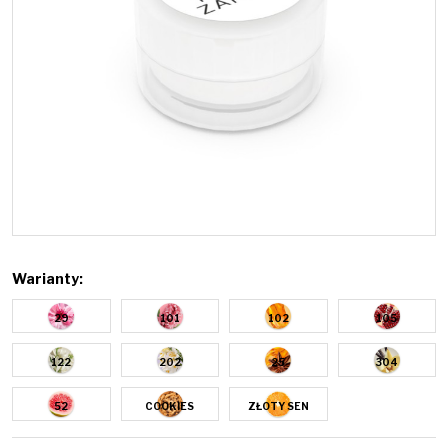
Warianty:
29
101
102
105
122
202
25
304
52
COOKIES
ZŁOTY SEN