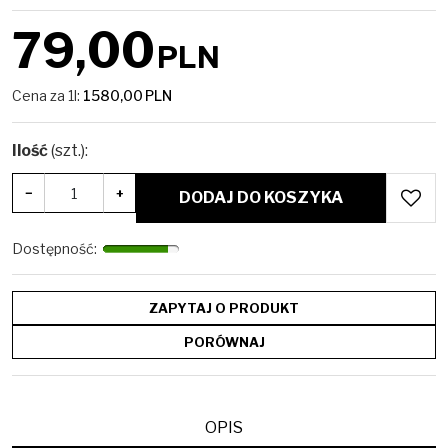
79,00
PLN
Cena za 1l:
1580,00
PLN
Ilość
(szt.)
:
−
+
DODAJ DO KOSZYKA
Dostępność
:
ZAPYTAJ O PRODUKT
PORÓWNAJ
OPIS