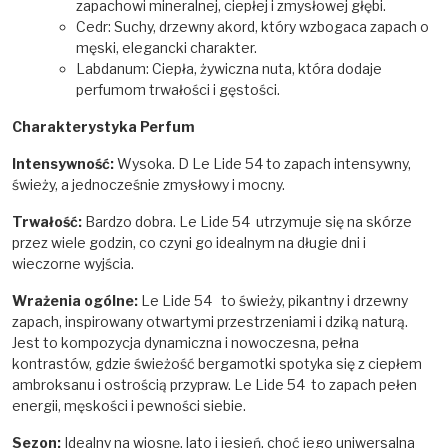
zapachowi mineralnej, ciepłej i zmysłowej głębi.
Cedr: Suchy, drzewny akord, który wzbogaca zapach o
męski, elegancki charakter.
Labdanum: Ciepła, żywiczna nuta, która dodaje
perfumom trwałości i gęstości.
Charakterystyka Perfum
Intensywność:
Wysoka. D Le Lide 54 to zapach intensywny,
świeży, a jednocześnie zmysłowy i mocny.
Trwałość:
Bardzo dobra. Le Lide 54 utrzymuje się na skórze
przez wiele godzin, co czyni go idealnym na długie dni i
wieczorne wyjścia.
Wrażenia ogólne:
Le Lide 54 to świeży, pikantny i drzewny
zapach, inspirowany otwartymi przestrzeniami i dziką naturą.
Jest to kompozycja dynamiczna i nowoczesna, pełna
kontrastów, gdzie świeżość bergamotki spotyka się z ciepłem
ambroksanu i ostrością przypraw. Le Lide 54 to zapach pełen
energii, męskości i pewności siebie.
Sezon:
Idealny na wiosnę, lato i jesień, choć jego uniwersalna