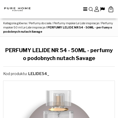
Menu
Szukaj
Panel
Lang
Kategoria główna
/
Perfumy do ciała
/
Perfumy męskie Le Lide inspiracje
/
Perfumy
męskie 50 ml Le Lide inspiracje
/
PERFUMY LELIDE NR 54 - 50ML - perfumy o
podobnych nutach Savage
PERFUMY LELIDE NR 54 - 50ML - perfumy
o podobnych nutach Savage
Kod produktu
:
LELIDE54_