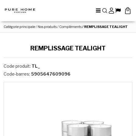
Menu
Rechercher
Panel
Lang
Catégorie principale
/
Nos produits
/
Compléments
/
REMPLISSAGE TEALIGHT
REMPLISSAGE TEALIGHT
Code produit
:
TL_
Code-barres
:
5905647609096