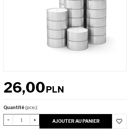
26,00
PLN
Quantité
(pce.)
:
−
+
AJOUTER AU PANIER