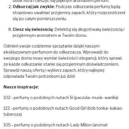
obok filtra i cieszyć się pięknym aromatem perfum.
Odkurzaj jak zwykle
: Podczas odkurzania perfumy będą
stopniowo uwalniać przyjemny zapach, który rozprzestrzeni
się po całym pomieszczeniu.
Ciesz się świeżością
: Delektuj się długotrwałą świeżością i
przyjemnym aromatem w Twoim domu.
Odmień swoje codzienne sprzątanie dzięki naszym
ekskluzywnym perfumom do odkurzacza. Wprowadź do
swojego domu nowy wymiar świeżości i elegancji, który sprawi,
że każde odkurzanie stanie się przyjemnym doświadczeniem.
Sprawdź naszą ofertę i wybierz zapach, który najlepiej
odpowiada Twoim potrzebom już dziś!
Nasze inspiracje:
102 - perfumy o podobnych nutach Si (paczula- musk- wanilia)
122 - perfumy o podobnych nutach Good Girl (bób tonka- kakao-
tuberoza)
105
-
perfumy o podobnych nutach Lady Milion (aromat