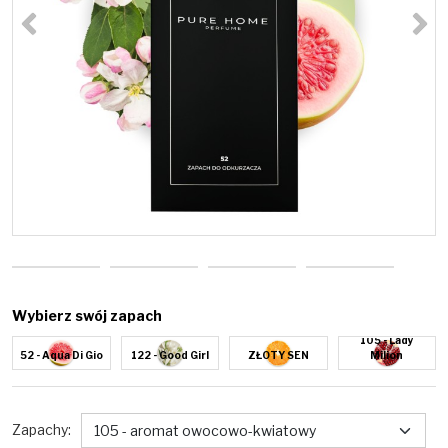
<
>
Wybierz swój zapach
105 - Lady
52 - Aqua Di Gio
122 - Good Girl
ZŁOTY SEN
Milion
Zapachy
: