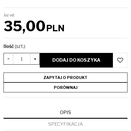
Już od:
35,00
PLN
Ilość
(szt.)
:
−
+
DODAJ DO KOSZYKA
ZAPYTAJ O PRODUKT
PORÓWNAJ
OPIS
SPECYFIKACJA