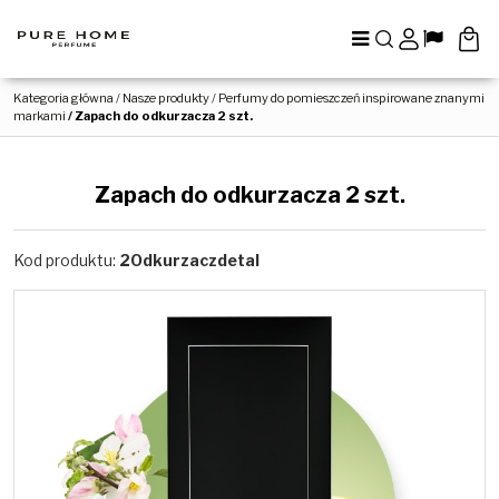
Menu
Szukaj
Panel
Lang
Kategoria główna
/
Nasze produkty
/
Perfumy do pomieszczeń inspirowane znanymi
markami
/
Zapach do odkurzacza 2 szt.
Zapach do odkurzacza 2 szt.
Kod produktu
:
2Odkurzaczdetal