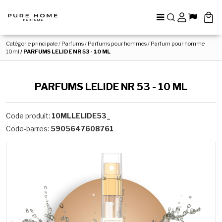
Menu
Rechercher
Panel
Lang
Catégorie principale
/
Parfums
/
Parfums pour hommes
/
Parfum pour homme
10ml
/
PARFUMS LELIDE NR 53 - 10 ML
PARFUMS LELIDE NR 53 - 10 ML
Code produit
:
10MLLELIDE53_
Code-barres
:
5905647608761