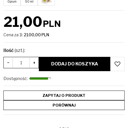
Opium
50 ml
Opium
21,00
PLN
Cena za 1l:
2100,00
PLN
Ilość
(szt.)
:
−
+
DODAJ DO KOSZYKA
Dostępność
:
ZAPYTAJ O PRODUKT
PORÓWNAJ