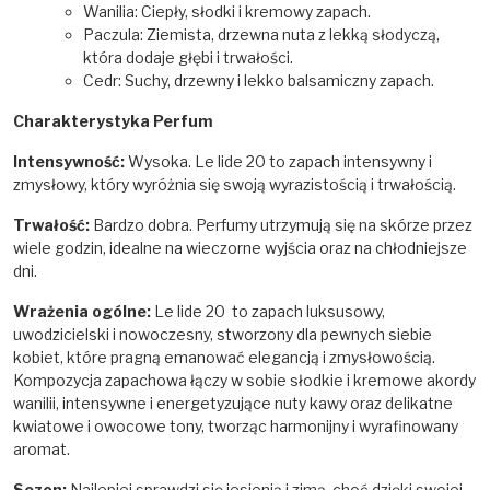
Wanilia: Ciepły, słodki i kremowy zapach.
Paczula: Ziemista, drzewna nuta z lekką słodyczą,
która dodaje głębi i trwałości.
Cedr: Suchy, drzewny i lekko balsamiczny zapach.
Charakterystyka Perfum
Intensywność:
Wysoka. Le lide 20 to zapach intensywny i
zmysłowy, który wyróżnia się swoją wyrazistością i trwałością.
Trwałość:
Bardzo dobra. Perfumy utrzymują się na skórze przez
wiele godzin, idealne na wieczorne wyjścia oraz na chłodniejsze
dni.
Wrażenia ogólne:
Le lide 20 to zapach luksusowy,
uwodzicielski i nowoczesny, stworzony dla pewnych siebie
kobiet, które pragną emanować elegancją i zmysłowością.
Kompozycja zapachowa łączy w sobie słodkie i kremowe akordy
wanilii, intensywne i energetyzujące nuty kawy oraz delikatne
kwiatowe i owocowe tony, tworząc harmonijny i wyrafinowany
aromat.
Sezon:
Najlepiej sprawdzi się jesienią i zimą, choć dzięki swojej