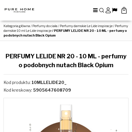
Menu
Szukaj
Panel
Lang
Kategoria główna
/
Perfumy do ciała
/
Perfumy damskie Le Lide inspiracje
/
Perfumy
damskie 10 ml Le Lide inspiracje
/
PERFUMY LELIDE NR 20 - 10 ML - perfumy o
podobnych nutach Black Opium
PERFUMY LELIDE NR 20 - 10 ML - perfumy
o podobnych nutach Black Opium
Kod produktu
:
10MLLELIDE20_
Kod kreskowy
:
5905647608709