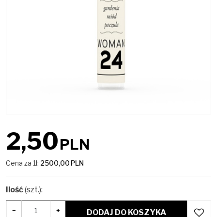
2,50
PLN
Cena za 1l:
2500,00
PLN
Ilość
(szt.)
:
−
+
DODAJ DO KOSZYKA