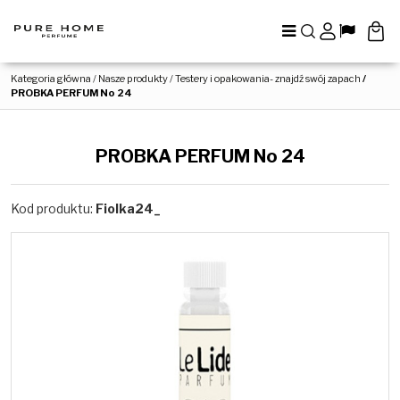
Menu
Szukaj
Panel
Lang
Kategoria główna
/
Nasze produkty
/
Testery i opakowania- znajdź swój zapach
/
PROBKA PERFUM No 24
PROBKA PERFUM No 24
Kod produktu
:
Fiolka24_