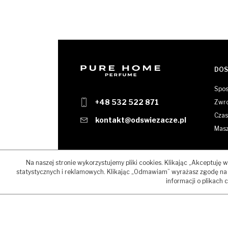
DOS
Spos
+48 532 522 871
Zwro
Czas 
kontakt@odswiezacze.pl
Masz
Na naszej stronie wykorzystujemy pliki cookies. Klikając „Akceptuję
statystycznych i reklamowych. Klikając „Odmawiam” wyrażasz zgodę na 
informacji o plikach 
COPYRIGHTS © BY PURE HOME PERFUME, 2024. ALL R