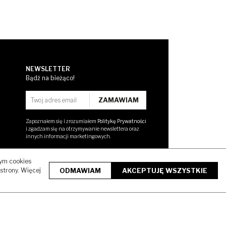
NEWSLETTER
Bądź na bieżąco!
Zapoznałem się i zrozumiałem
Politykę Prywatności
i zgadzam się na otrzymywanie newslettera oraz
innych informacji marketingowych.
tym cookies
strony. Więcej
ODMAWIAM
AKCEPTUJĘ WSZYSTKIE
NETOWEGO