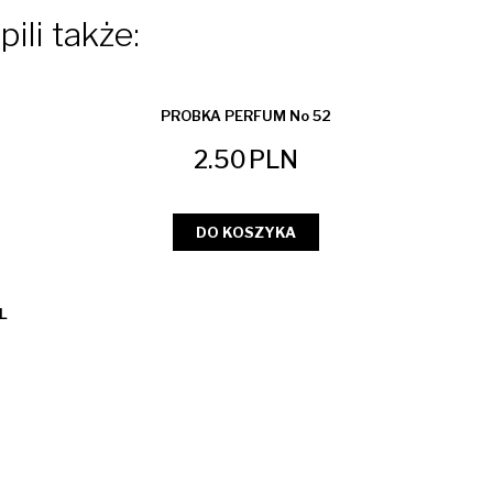
ili także:
PROBKA PERFUM No 52
2.50
PLN
DO KOSZYKA
L