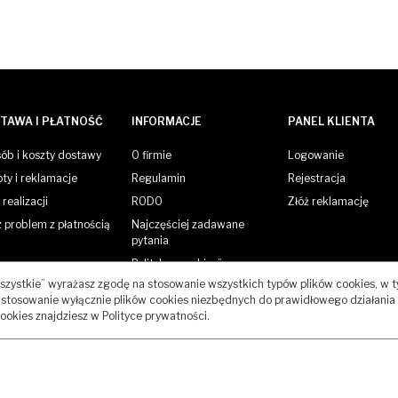
TAWA I PŁATNOŚĆ
INFORMACJE
PANEL KLIENTA
ób i koszty dostawy
O firmie
Logowanie
ty i reklamacje
Regulamin
Rejestracja
realizacji
RODO
Złóż reklamację
 problem z płatnością
Najczęściej zadawane
pytania
Polityka „cookies”
 wszystkie” wyrażasz zgodę na stosowanie wszystkich typów plików cookies, w 
Kontakt
stosowanie wyłącznie plików cookies niezbędnych do prawidłowego działania 
cookies znajdziesz w Polityce prywatności.
IGHTS RESERVED.
INFOSERWIS
-
OPROGRAMOWANIE SKLEPU INTER