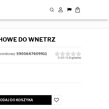
Szukaj
Panel
Lang
HOWE DO WNETRZ
kreskowy
:
5905647609911
0.00
/
5
(
0
głosów)
ODAJ DO KOSZYKA