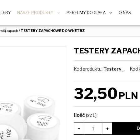
LLERY
NASZE PRODUKTY
PERFUMY DO CIAŁA
O NAS
 swój zapach
/
TESTERY ZAPACHOWE DO WNETRZ
TESTERY ZAPAC
Kod produktu
:
Testery_
Kod 
32,50
PLN
Ilość
(szt.)
:
D
−
+